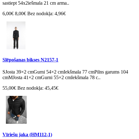
sastiept 54x2iešmala 21 cm arma..
6,00€
8,00€
Bez nodokļa: 4,96€
Slēpošanas bikses N2157-1
SJosta 39×2 cmGurni 54×2 cmIekšmala 77 cmPilns garums 104
cmMJosta 41×2 cmGurni 55×2 cmIekšmala 78 c..
55,00€
Bez nodokļa: 45,45€
Vīriešu jaka (HM112-1)