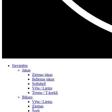
Sievietēm
Jakas
Ziemas jakas
Ikdienas jakas
Softshell
Vēja / Lietus
Termo / T-krekli
Bikses
Vēja / Lietus
Ziemas
Šorti