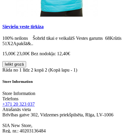
Sieviešu veste tirkiza
100% neilons Šobrīd tikai e veikalāS Vestes garums 68Krùtis
51X2Apakšā&..
15,00€
23,00€
Bez nodokļa: 12,40€
Ielikt grozā
Rāda no 1 līdz 2 kopā 2 (Kopā lapu - 1)
Store Information
Store Information
Telefons
+371 20 323 037
Atrašanās vieta
Brīvības gatve 302, Vidzemes priekšpilsēta, Rīga, LV-1006
SIA New Store,
Reģ. nr.: 40203136484