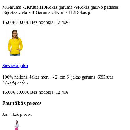
MGarums 72Krūtis 110Rokas garums 79Rokas gar.No paduses
56jostas vieta 78LGarums 74Krūtis 112Rokas g..
15,00€
30,00€
Bez nodokļa: 12,40€
Sieviešu jaka
100% neilons Jakas meri +- 2 cm S jakas garums 63Krùtis
47x2Apakšā..
15,00€
30,00€
Bez nodokļa: 12,40€
Jaunākās preces
Jaunākās preces