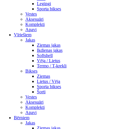
Legingi
Sporta bikses
Vestes
Aksesuāri
Komplekti
Apavi
Vīriešiem
Jakas
Ziemas jakas
Ikdienas jakas
Softshell
Vēja / Lietus
Termo / T-krekli
Bikses
Ziemas
Lietus / Vēja
Sporta bikses
Šorti
Vestes
Aksesuāri
Komplekti
Apavi
Bērniem
Jakas
Ziemas jakas