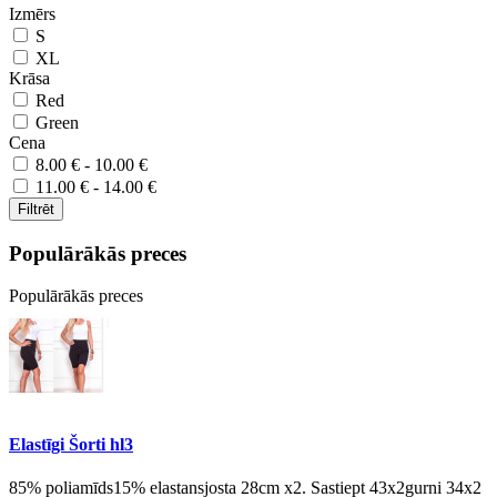
Izmērs
S
XL
Krāsa
Red
Green
Cena
8.00 € - 10.00 €
11.00 € - 14.00 €
Filtrēt
Populārākās preces
Populārākās preces
Elastīgi Šorti hl3
85% poliamīds15% elastansjosta 28cm x2. Sastiept 43x2gurni 34x2