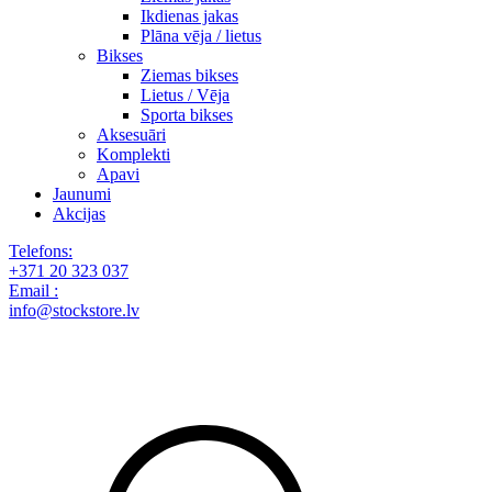
Ikdienas jakas
Plāna vēja / lietus
Bikses
Ziemas bikses
Lietus / Vēja
Sporta bikses
Aksesuāri
Komplekti
Apavi
Jaunumi
Akcijas
Telefons:
+371 20 323 037
Email :
info@stockstore.lv