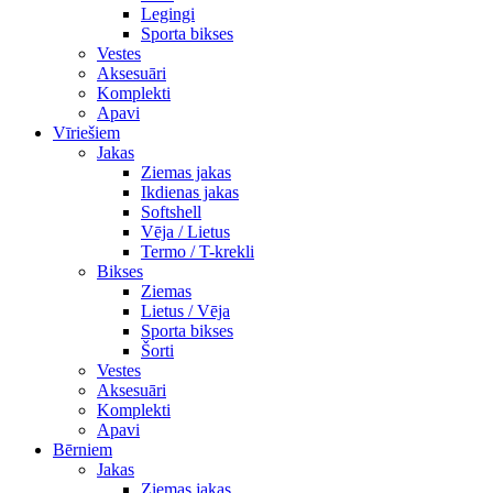
Legingi
Sporta bikses
Vestes
Aksesuāri
Komplekti
Apavi
Vīriešiem
Jakas
Ziemas jakas
Ikdienas jakas
Softshell
Vēja / Lietus
Termo / T-krekli
Bikses
Ziemas
Lietus / Vēja
Sporta bikses
Šorti
Vestes
Aksesuāri
Komplekti
Apavi
Bērniem
Jakas
Ziemas jakas