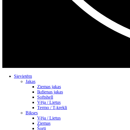
Sievietēm
Jakas
Ziemas jakas
Ikdienas jakas
Softshell
Vēja / Lietus
Termo / T-krekli
Bikses
Vēja / Lietus
Ziemas
Šorti