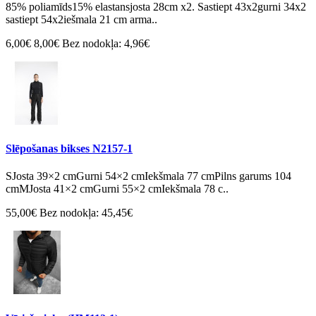
85% poliamīds15% elastansjosta 28cm x2. Sastiept 43x2gurni 34x2
sastiept 54x2iešmala 21 cm arma..
6,00€
8,00€
Bez nodokļa: 4,96€
Slēpošanas bikses N2157-1
SJosta 39×2 cmGurni 54×2 cmIekšmala 77 cmPilns garums 104
cmMJosta 41×2 cmGurni 55×2 cmIekšmala 78 c..
55,00€
Bez nodokļa: 45,45€