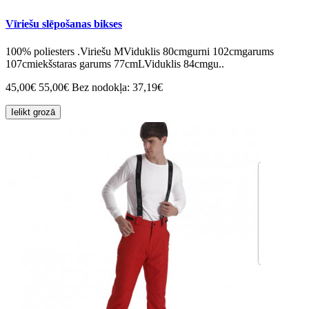
Vīriešu slēpošanas bikses
100% poliesters .Viriešu MViduklis 80cmgurni 102cmgarums
107cmiekšstaras garums 77cmLViduklis 84cmgu..
45,00€
55,00€
Bez nodokļa: 37,19€
Ielikt grozā