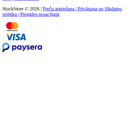
StockStore © 2026 |
Preču atgriešana
|
Privātuma un Sīkdatņu
politika
|
Piegādes nosacījumi