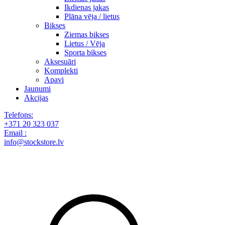
Ikdienas jakas
Plāna vēja / lietus
Bikses
Ziemas bikses
Lietus / Vēja
Sporta bikses
Aksesuāri
Komplekti
Apavi
Jaunumi
Akcijas
Telefons:
+371 20 323 037
Email :
info@stockstore.lv