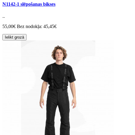
N1142-1 slēpošanas bikses
..
55,00€
Bez nodokļa: 45,45€
Ielikt grozā