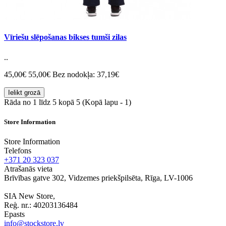
Vīriešu slēpošanas bikses tumši zilas
..
45,00€
55,00€
Bez nodokļa: 37,19€
Ielikt grozā
Rāda no 1 līdz 5 kopā 5 (Kopā lapu - 1)
Store Information
Store Information
Telefons
+371 20 323 037
Atrašanās vieta
Brīvības gatve 302, Vidzemes priekšpilsēta, Rīga, LV-1006
SIA New Store,
Reģ. nr.: 40203136484
Epasts
info@stockstore.lv