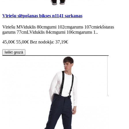
Vīriešu slēpošanas bikses n1141 sarkanas
Viriešu MViduklis 80cmgurni 102cmgarums 107cmiekšstaras
garums 77cmLViduklis 84cmgurni 106cmgarums 1..
45,00€
55,00€
Bez nodokļa: 37,19€
Ielikt grozā