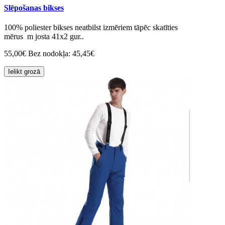
Slēpošanas bikses
100% poliester bikses neatbilst izmēriem tāpēc skatīties
mērus m josta 41x2 gur..
55,00€
Bez nodokļa: 45,45€
Ielikt grozā