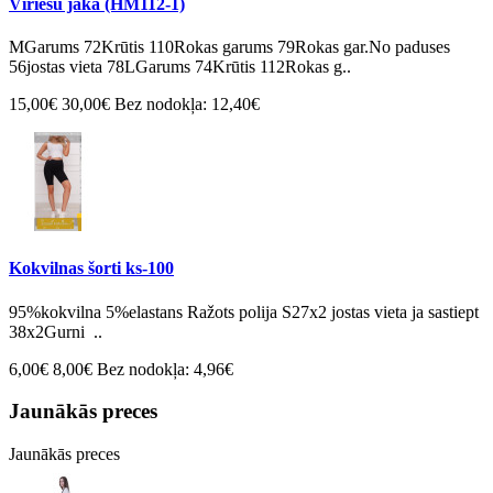
Vīriešu jaka (HM112-1)
MGarums 72Krūtis 110Rokas garums 79Rokas gar.No paduses
56jostas vieta 78LGarums 74Krūtis 112Rokas g..
15,00€
30,00€
Bez nodokļa: 12,40€
Kokvilnas šorti ks-100
95%kokvilna 5%elastans Ražots polija S27x2 jostas vieta ja sastiept
38x2Gurni ..
6,00€
8,00€
Bez nodokļa: 4,96€
Jaunākās preces
Jaunākās preces