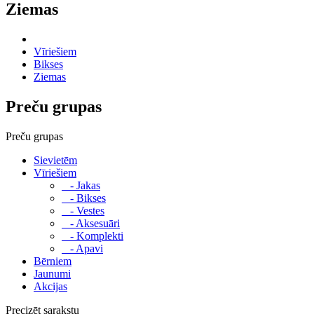
Ziemas
Vīriešiem
Bikses
Ziemas
Preču grupas
Preču grupas
Sievietēm
Vīriešiem
- Jakas
- Bikses
- Vestes
- Aksesuāri
- Komplekti
- Apavi
Bērniem
Jaunumi
Akcijas
Precizēt sarakstu